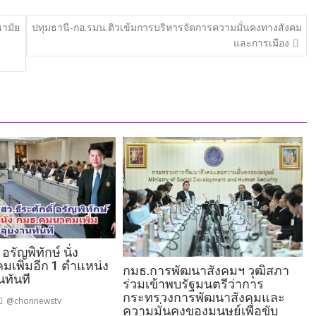
นามัย
ปทุมธานี-กอ.รมน.ติวเข้มการบริหารจัดการความมั่นคงทางสังคม
และการเมือง
 อรัญพิทักษ์ นั่ง
เพิ่มอีก 1 ตำแหน่ง
กมธ.การพัฒนาสังคมฯ วุฒิสภา
นทันที
ร่วมเข้าพบรัฐมนตรีว่าการ
กระทรวงการพัฒนาสังคมและ
@chonnewstv
ความมั่นคงของมนุษย์เพื่อขับ