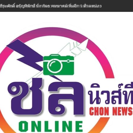
ธีระศักดิ์ อรัญพิทักษ์ นั่ง กมธ.คมนาคมเพิ่มอีก 1 ตำแหน่ง พร้อมลุยงานทันที