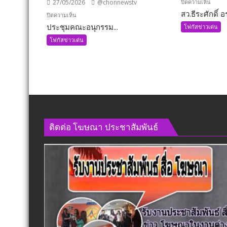
บน
ปิดความเห็น
27/05/2026
@chonnewstv
สว.ธีระศักดิ์ อร
สว.ธีร
บน
ปิดความเห็น
ะ
ประชุมคณะอนุกรรม...
ประชุม
โฟกัสข่าวเด่น
ศักดิ์
คณะ
โฟกัสข่าวเด่น
อรัญ
อนุ
พิทักษ์
กรรมาธิการ
นั่ง
กิจการ
กมธ.
ทหาร
เพิ่ม
ด้าน
อีก
ความ
1
มั่นคง
ตำแหน
ติดต่อ​ โฆษณา​ ประชาสัมพันธ์
แบบ
พร้อม
องค์
ลุย
รวม
งาน
ทันที