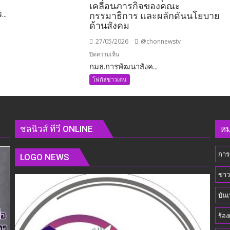
เคลื่อนภารกิจของคณะ
...
กรรมาธิการ และผลักดันนโยบาย
ด้านสังคม
27/05/2026
@chonnewstv
บน
ปิดความเห็น
กมธ.การพัฒนาสังค...
กมธ.การ
พัฒนา
โฟกัสข่าวเด่น
คมนาคม
สังคมฯ
วุฒิสภา
ร่วม
เข้า
่ง
ชลนิวส์ ทีวี ONLINE
หม
พบ
รัฐมนตรี
การ
ว่าการ
LOGO NEWS
กระทรวง
ข่า
การ
พัฒนา
บันเ
สังคม
และ
ร้อง
ความ