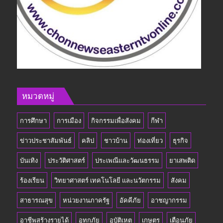
หมวดหมู่
การศึกษา
การเมือง
กิจกรรมเพื่อสังคม
กีฬา
ข่าวประชาสัมพันธ์
คลิป
ชาวบ้าน
ท่องเที่ยว
ธุรกิจ
บันเทิง
ประวัติศาสตร์
ประเพณีและวัฒนธรรม
ยาเสพติด
ร้องเรียน
วิทยาศาสตร์ เทคโนโลยี และนวัตกรรม
สังคม
สาธารณสุข
หน่วยงานภาครัฐ
อัคคีภัย
อาชญากรรม
อาชีพสร้างรายได้
อุทกภัย
อุบัติเหตุ
เกษตร
เตือนภัย