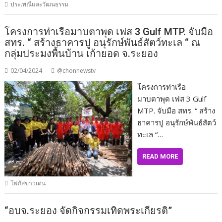
ประเพณีและวัฒนธรรม
โครงการท่าเรือมาบตาพุด เฟส 3 Gulf MTP. จับมือ
สทร. “ สร้างธาคารปู อนุรักษ์พันธ์สัตว์ทะเล “ ณ
กลุ่มประมงพื้นบ้าน เก้ายอด จ.ระยอง
02/04/2024
@chonnewstv
โครงการท่าเรือ
มาบตาพุด เฟส 3 Gulf
MTP. จับมือ สทร. “ สร้าง
ธาคารปู อนุรักษ์พันธ์สัตว์
ทะเล “…
READ MORE
โฟกัสข่าวเด่น
“อบจ.ระยอง จัดกิจกรรมเทิดพระเกียรติ”