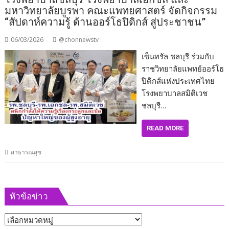
มหาวิทยาลัยบูรพา คณะแพทยศาสตร์ จัดกิจกรรม
“สัปดาห์ความรู้ ด้านออร์โธปิดิกส์ สู่ประชาชน”
06/03/2026
@chonnewstv
เซ็นทรัล ชลบุรี ร่วมกับ
ราชวิทยาลัยแพทย์ออร์โธ
ปิดิกส์แห่งประเทศไทย
โรงพยาบาลสมิติเวช
ชลบุรี…
READ MORE
สาธารณสุข
หัวข้อข่าว
หัวข้อ