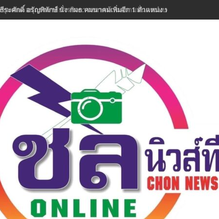
ธีระศักดิ์ อรัญพิทักษ์ นั่ง กมธ.คมนาคมเพิ่มอีก 1 ตำแหน่ง พร้อมลุยงานทันที