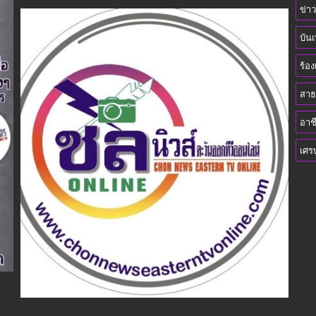
ข่า
บันเ
ร้อง
สาธ
อาช
เศร