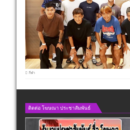
กีฬา
ติดต่อ​ โฆษณา​ ประชาสัมพันธ์