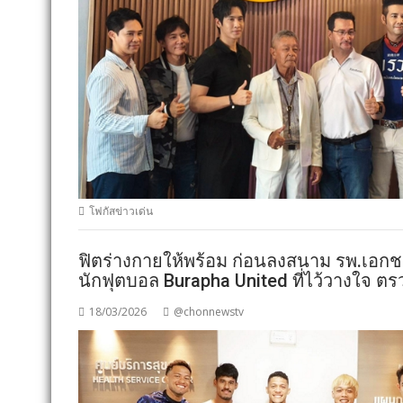
โฟกัสข่าวเด่น
ฟิตร่างกายให้พร้อม ก่อนลงสนาม รพ.เอกช
นักฟุตบอล Burapha United ที่ไว้วางใจ ต
18/03/2026
@chonnewstv