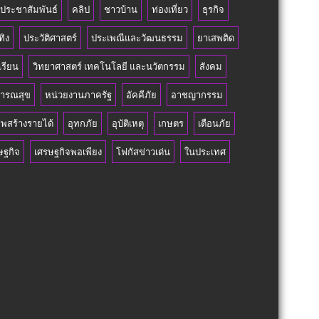
วประชาสัมพันธ์
คลิป
ชาวบ้าน
ท่องเที่ยว
ธุรกิจ
ทิง
ประวัติศาสตร์
ประเพณีและวัฒนธรรม
ยาเสพติด
เรียน
วิทยาศาสตร์ เทคโนโลยี และนวัตกรรม
สังคม
ารณสุข
หน่วยงานภาครัฐ
อัคคีภัย
อาชญากรรม
ีพสร้างรายได้
อุทกภัย
อุบัติเหตุ
เกษตร
เตือนภัย
ษฐกิจ
เศรษฐกิจพอเพียง
โฟกัสข่าวเด่น
ในประเทศ