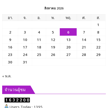
การ
พัฒนา
สิงหาคม 2026
สังคม
และ
อา.
จ.
อ.
พ.
พฤ.
ศ.
ส.
ความ
1
มั่นคง
2
3
4
5
6
7
8
ของ
มนุษย์
9
10
11
12
13
14
15
เพื่อ
16
17
18
19
20
21
22
ขับ
23
24
25
26
27
28
29
เคลื่อน
ภารกิจ
30
31
ของ
คณะ
กรรมาธิการ
« พ.ค.
และ
ผลัก
จำนวนผู้ชม
ดัน
นโยบาย
ด้าน
Users Today : 1395
สังคม