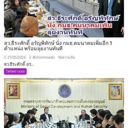
มั่นคง
แบบ
องค์
รวม
สว.ธีระศักดิ์ อรัญพิทักษ์ นั่ง กมธ.คมนาคมเพิ่มอีก 1
ตำแหน่ง พร้อมลุยงานทันที
27/05/2026
@chonnewstv
บน
ปิดความเห็น
สว.ธีระศักดิ์ อร...
สว.ธีร
ะ
โฟกัสข่าวเด่น
ศักดิ์
อรัญ
พิทักษ์
นั่ง
กมธ.คมนาคม
เพิ่ม
อีก
1
ตำแหน่ง