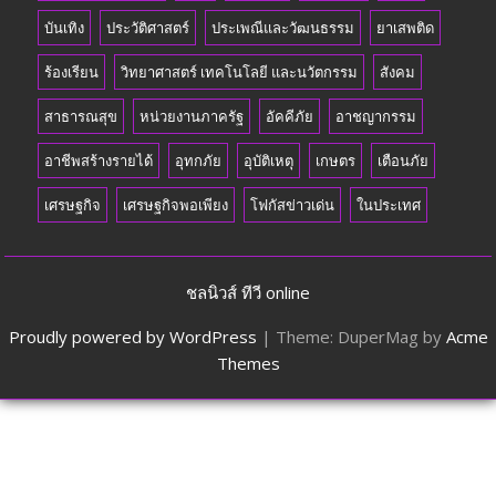
บันเทิง
ประวัติศาสตร์
ประเพณีและวัฒนธรรม
ยาเสพติด
ร้องเรียน
วิทยาศาสตร์ เทคโนโลยี และนวัตกรรม
สังคม
สาธารณสุข
หน่วยงานภาครัฐ
อัคคีภัย
อาชญากรรม
อาชีพสร้างรายได้
อุทกภัย
อุบัติเหตุ
เกษตร
เตือนภัย
เศรษฐกิจ
เศรษฐกิจพอเพียง
โฟกัสข่าวเด่น
ในประเทศ
ชลนิวส์ ทีวี online
Proudly powered by WordPress
|
Theme: DuperMag by
Acme
Themes