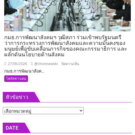
พร้อม
ลุย
งาน
ทันที
กมธ.การพัฒนาสังคมฯ วุฒิสภา ร่วมเข้าพบรัฐมนตรี
ว่าการกระทรวงการพัฒนาสังคมและความมั่นคงของ
มนุษย์เพื่อขับเคลื่อนภารกิจของคณะกรรมาธิการ และ
ผลักดันนโยบายด้านสังคม
27/05/2026
@chonnewstv
บน
ปิดความเห็น
กมธ.การพัฒนาสังค...
กมธ.การ
พัฒนา
โฟกัสข่าวเด่น
สังคมฯ
วุฒิสภา
หัวข้อข่าว
ร่วม
เข้า
หัวข้อ
พบ
รัฐมนตรี
ข่าว
ว่าการ
DATE
กระทรวง