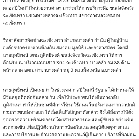
ภายใต้คำขวัญการรณรงค์ “ใส่ใจกำลังสาม เดินทางอุ่นใจ ปลอดภัย
ตลอดปีใหม่” มีหน่วยงานต่างๆ มาร่วมให้การบริการคือ ขนส่งจังหวัด
ฉะเชิงเทรา แขวงทางหลวงฉะเชิงเทรา แขวงทางหลวงชนบท
ฉะเชิงเทรา
วิทยาลัยสารพัดช่างฉะเชิงเทรา อำเภอบางคล้า กำนัน ผู้ใหญ่บ้าน
องค์กรปกครองส่วนท้องถิ่น สมาคม มูลนิธิ และอาสาสมัคร โดยมี
นายสุทธิพงษ์ เตชะภูสิทธิพงศ์ ขนส่งจังหวัดฉะเชิงเทรา ให้การ
ต้อนรับ ณ บริเวณถนนสาย 304 ฉะเชิงเทรา-บางคล้า กม.88 ด้าน
หน้าตลาด อตก. สาขาบางคล้า หมู่ 3 ต.เสม็ดเหนือ อ.บางคล้า
นายสุทธิพงษ์ เปิดเผยว่า ในช่วงเทศกาลปีใหม่นี้ รัฐบาลได้กำหนดให้
มีวันหยุดติดต่อกันหลายวัน เพื่อให้ประชาชนได้เดินทางกลับ
ภูมิลำเนา ทำให้เป็นช่วงที่มีการใช้รถใช้ถนน ในปริมาณมากกว่าปกติ
กรมการขนส่งทางบก ได้เล็งเห็นถึงปัญหาดังกล่าว จึงได้สั่งการให้ตั้ง
จุดตรวจความพร้อมของรถโดยสารสาธารณะและผู้ขับรถ อย่างเข้ม
งวดกวดขัน เพื่อปฏิบัติงานในการป้องกันและลดอุบัติเหตุทางถนน
และการบริการและอำนวยความสะดวกแก่ผู้เดินทาง บริการที่พักผ่อน