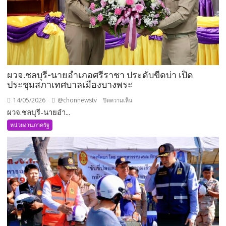
ผวจ.ชลบุรี-นายอำเภอศรีราชา ประดับขีดบ่า เปิด
ประชุมสภาเทศบาลเมืองบางพระ
14/05/2026
@chonnewstv
บน
ปิดความเห็น
ผวจ.ชลบุรี-นายอำ...
ผวจ.ชลบุรี-
นาย
หน่วยงานภาครัฐ
อำเภอ
ศรีราชา
ประดับ
ขีด
บ่า
เปิด
ประชุม
สภา
เทศบาล