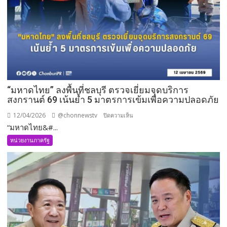
เมือง
บาง
พระ
“มหาดไทย” ลงพื้นที่ชลบุรี ตรวจเยี่ยมจุดบริการ
สงกรานต์ 69 เน้นย้ำ 5 มาตรการเข้มเพื่อความปลอดภัย
12/04/2026
@chonnewstv
บน
ปิดความเห็น
“มหาดไทย&#...
“มหาดไทย”
ลงพื้น
หน่วยงานภาครัฐ
ที่
ชลบุรี
ตรวจ
เยี่ยม
จุด
บริการ
สงกรานต์
69