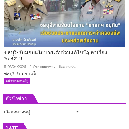
เน้น
ย้ำ
5
มาตรการ
เข้ม
เพื่อ
ความ
ปลอดภัย
ชลบุรี-รับมอบนโยบายเร่งด่วนแก้ไขปัญหาเรื่อง
พลังงาน
08/04/2026
@chonnewstv
บน
ปิดความเห็น
ชลบุรี-รับมอบนโย...
ชลบุรี-
รับ
หน่วยงานภาครัฐ
มอบ
นโยบาย
หัวข้อข่าว
เร่ง
ด่วน
หัวข้อ
แก้ไข
ปัญหา
ข่าว
เรื่อง
DATE