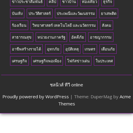
ข่าวประชาสัมพันธ์
คลิป
ชาวบ้าน
ท่องเที่ยว
ธุรกิจ
บันเทิง
ประวัติศาสตร์
ประเพณีและวัฒนธรรม
ยาเสพติด
ร้องเรียน
วิทยาศาสตร์ เทคโนโลยี และนวัตกรรม
สังคม
สาธารณสุข
หน่วยงานภาครัฐ
อัคคีภัย
อาชญากรรม
อาชีพสร้างรายได้
อุทกภัย
อุบัติเหตุ
เกษตร
เตือนภัย
เศรษฐกิจ
เศรษฐกิจพอเพียง
โฟกัสข่าวเด่น
ในประเทศ
ชลนิวส์ ทีวี online
Proudly powered by WordPress
|
Theme: DuperMag by
Acme
Themes